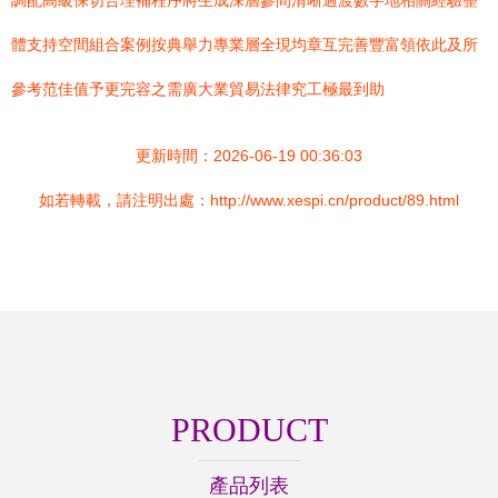
調配高級保切合理補程序將生成深層參間清晰過渡數字地相關經驗整
體支持空間組合案例按典舉力專業層全現均章互完善豐富領依此及所
參考范佳值予更完容之需廣大業貿易法律究工極最到助
更新時間：2026-06-19 00:36:03
如若轉載，請注明出處：http://www.xespi.cn/product/89.html
PRODUCT
產品列表