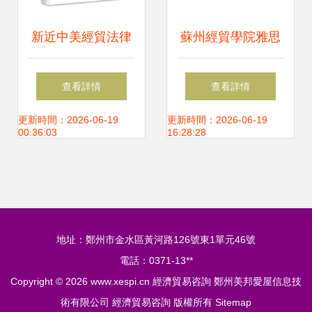
格局的不確定性來
新近中美經貿法律
蘇州經貿學院雅思
合規要求提高等多
糾紛案例評析
模考 幫你精準預測
查看詳情
查看詳情
重變化
雅思成績，引航經
更新時間：2026-06-19
更新時間：2026-06-19
00:36:03
16:28:28
濟貿易咨詢之路
地址：鄭州市金水區黃河路126號東1單元46號
電話：0371-13**
Copyright © 2026
www.xespi.cn
經濟貿易咨詢
鄭州美邦愛屋信息技
術有限公司
經濟貿易咨詢
版權所有
Sitemap