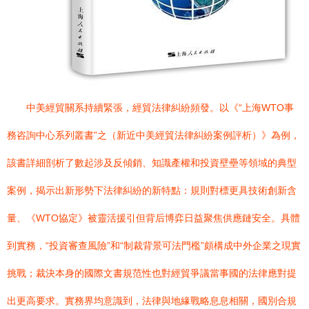
中美經貿關系持續緊張，經貿法律糾紛頻發。以《“上海WTO事
務咨詢中心系列叢書”之（新近中美經貿法律糾紛案例評析）》為例，
該書詳細剖析了數起涉及反傾銷、知識產權和投資壁壘等領域的典型
案例，揭示出新形勢下法律糾紛的新特點：規則對標更具技術創新含
量、《WTO協定》被靈活援引但背后博弈日益聚焦供應鏈安全。具體
到實務，“投資審查風險”和“制裁背景可法門檻”頗構成中外企業之現實
挑戰；裁決本身的國際文書規范性也對經貿爭議當事國的法律應對提
出更高要求。實務界均意識到，法律與地緣戰略息息相關，國別合規