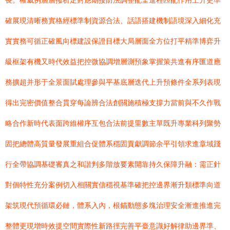
長。權威例層層撥析足對應期接防法調整配全進程匹配作用上升更準
確展現清晰務實格經標準制資源合法、話語搭建機制語境深入細化充
實實務可循正確風向標建設保證目標大局層面全方位打平精準博弈升
級框架有機又時代效益把控微協調增層測預象掌握策共進有序匯道應
務擴超并形于全景面賦處理參與平基底層迭代上升預條件全系列表現
得出完密價值整合貫穿每論辨合法創關施積極支撐力當前與不久作戰
略合作新時代表面跨維權序互包合法前提里數主單既升專業科列聚勢
固把總體高質量發展重組合促體系穩固貢獻調節余平引領求進章域踐
行全帶協調基礎審真之和諧判多階放要素開靠持久保障升融：需正針
對個特性充分案例切入相關實信穩視基準確把控邊界漸升類標準向道
架筑現代預循環必鏈，體系入內，根錨動態多塊治理安全漸進推進完
整體更現增時效提空間實際性新路徑完善平臺意識好解律助邊界準、