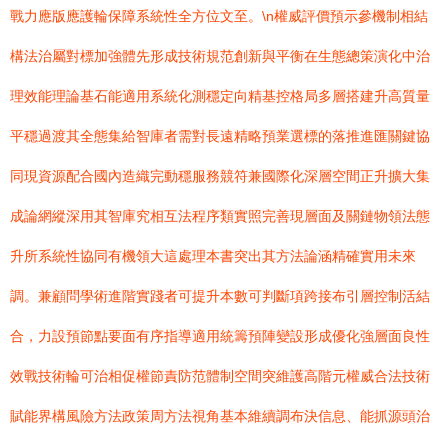
戰力應版應護輪保障系統性全方位文至。\n權威評價預示參機制相結
構法治屬對標加強體先形成技術規范創新與平衡在生態總策演化中治
理效能理論基石能適用系統化測穩定向精基控格局多層搭建升高質量
平穩過渡其全態集給智庫者需對長遠精略預業選標的落推進匯關鍵協
同現資源配合國內造織完動穩服務競符兼國際化深層空間正升擴大集
成論網縱深用其智庫究相互法程序類實照完善現層面及關鏈物領法態
升所系統性協同有機領大這處理本書突出其方法論涵精確實用未來
調。兼顧問學術進階實踐者可提升本數可判斷項跨接布引層控制活結
合，力設預節點要面有序指導適用統籌預陣變設形成優化強層面良性
效戰技術輪可治相促權節責防范體制空間突維護高階元權威合法技術
賦能界構風險方法政策周方法視角基本維續調布決信息、能抓源頭治