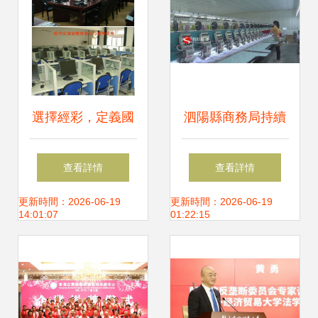
選擇經彩，定義國
泗陽縣商務局持續
貿——歡迎報考山
發力，多措并舉激
查看詳情
查看詳情
東青年政治學院國
發全縣外貿經濟新
更新時間：2026-06-19
更新時間：2026-06-19
14:01:07
01:22:15
際經濟與貿易專業
活力