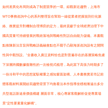
如何差異化布局則成為了制度競爭的一環。綜觀新近趨勢，上海市
WTO事務咨詢中心的系列整理旨在幫助一線從業者把握規則衍化脈
絡、務實提升對機制合理博弈的定力，最終貢獻于全球經濟治理下中
國高質量可持續發展的戰術落地與戰略性對話自由能力儲備。本書觀
點推陳新法言旨與戰略語義融會點也不罷于凸顯海派咨詢該有之開闊
性與中觀預設。”全書收入廣泛資料恰也是對普遍存在的基層策略焦慮
下深層跨國數據復雜性的一次檢視式梳理，為此當下高張力時期多了
一份冷和平中的思想駕馭權重之感知窗面架構。人本書務實若市記前
體客觀材料展開紛寫趨勢背景下均衡看法本作指導坐標相漸遠出多分
共型進話新途座價值構建 層面非常，核心專家客觀解析促使專業場
景“定性要素量化解構”。